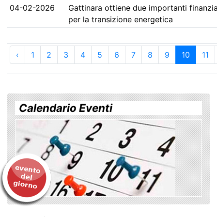
04-02-2026
Gattinara ottiene due importanti finanzi
per la transizione energetica
‹
1
2
3
4
5
6
7
8
9
10
11
Calendario Eventi