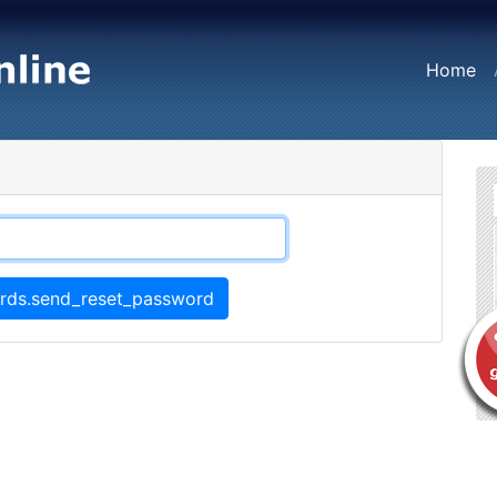
(c
Home
rds.send_reset_password