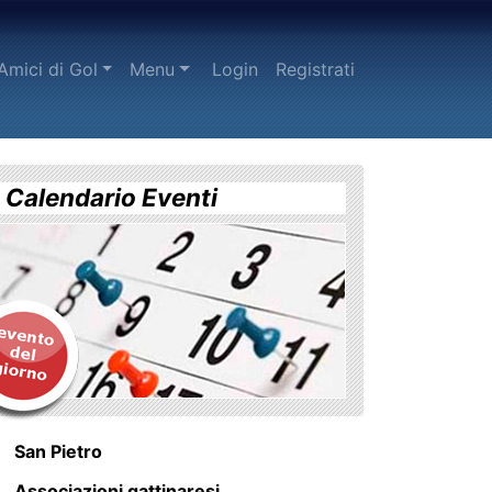
urrent)
Amici di Gol
Menu
Login
Registrati
Calendario Eventi
San Pietro
Associazioni gattinaresi