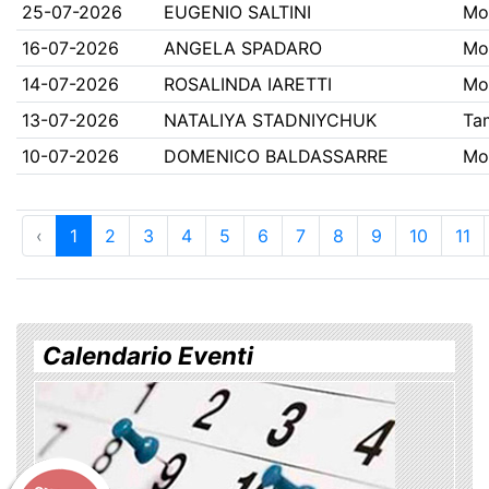
25-07-2026
EUGENIO SALTINI
Mo
16-07-2026
ANGELA SPADARO
Mo
14-07-2026
ROSALINDA IARETTI
Mo
13-07-2026
NATALIYA STADNIYCHUK
Ta
10-07-2026
DOMENICO BALDASSARRE
Mo
‹
1
2
3
4
5
6
7
8
9
10
11
Calendario Eventi