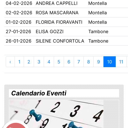
04-02-2026
ANDREA CAPPELLI
Montella
02-02-2026
ROSA MASCARANA
Montella
01-02-2026
FLORIDA FIORAVANTI
Montella
27-01-2026
ELISA GOZZI
Tambone
26-01-2026
SILENE CONFORTOLA
Tambone
‹
1
2
3
4
5
6
7
8
9
10
11
Calendario Eventi